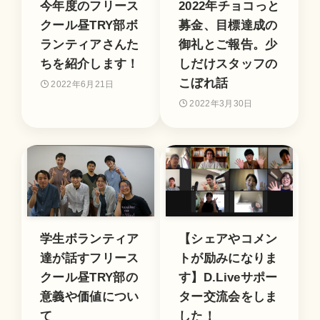
今年度のフリース
2022年チョコっと
クール昼TRY部ボ
募金、目標達成の
ランティアさんた
御礼とご報告。少
ちを紹介します！
しだけスタッフの
こぼれ話
2022年6月21日
2022年3月30日
学生ボランティア
【シェアやコメン
達が話すフリース
トが励みになりま
クール昼TRY部の
す】D.Liveサポー
意義や価値につい
ター交流会をしま
て
した！