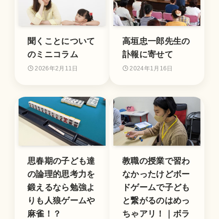
聞くことについて
高垣忠一郎先生の
のミニコラム
訃報に寄せて
2026年2月11日
2024年1月16日
思春期の子ども達
教職の授業で習わ
の論理的思考力を
なかったけどボー
鍛えるなら勉強よ
ドゲームで子ども
りも人狼ゲームや
と繋がるのはめっ
麻雀！？
ちゃアリ！｜ボラ