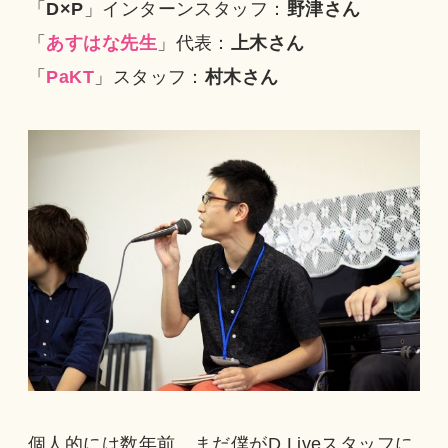
「
D×P
」インターンスタッフ：
野津さん
「
あすはな先生
」代表：
上木さん
「
PaKT
」スタッフ：
村木さん
個人的には数年前、まだ僕がD.Liveスタッフに