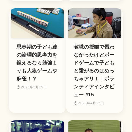
思春期の子ども達
教職の授業で習わ
の論理的思考力を
なかったけどボー
鍛えるなら勉強よ
ドゲームで子ども
りも人狼ゲームや
と繋がるのはめっ
麻雀！？
ちゃアリ！｜ボラ
ンティアインタビ
2023年5月29日
ュー #15
2023年4月25日