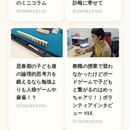
のミニコラム
訃報に寄せて
2026年2月11日
2024年1月16日
思春期の子ども達
教職の授業で習わ
の論理的思考力を
なかったけどボー
鍛えるなら勉強よ
ドゲームで子ども
りも人狼ゲームや
と繋がるのはめっ
麻雀！？
ちゃアリ！｜ボラ
ンティアインタビ
2023年5月29日
ュー #15
2023年4月25日