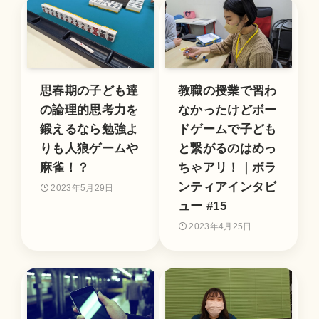
思春期の子ども達
教職の授業で習わ
の論理的思考力を
なかったけどボー
鍛えるなら勉強よ
ドゲームで子ども
りも人狼ゲームや
と繋がるのはめっ
麻雀！？
ちゃアリ！｜ボラ
ンティアインタビ
2023年5月29日
ュー #15
2023年4月25日