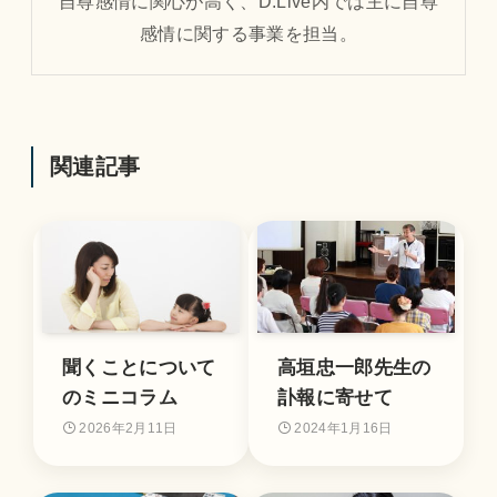
自尊感情に関心が高く、D.Live内では主に自尊
感情に関する事業を担当。
関連記事
聞くことについて
高垣忠一郎先生の
のミニコラム
訃報に寄せて
2026年2月11日
2024年1月16日