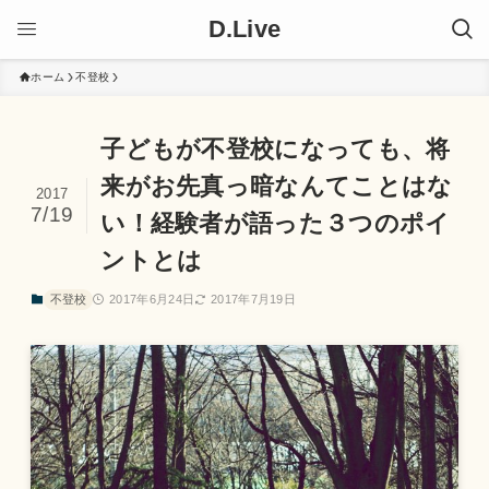
D.Live
ホーム
不登校
子どもが不登校になっても、将
来がお先真っ暗なんてことはな
2017
7/19
い！経験者が語った３つのポイ
ントとは
不登校
2017年6月24日
2017年7月19日