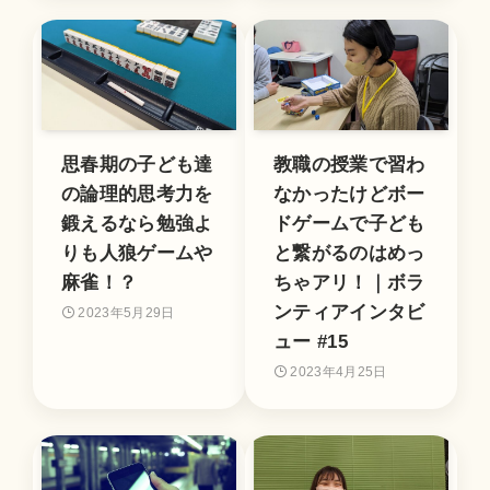
思春期の子ども達
教職の授業で習わ
の論理的思考力を
なかったけどボー
鍛えるなら勉強よ
ドゲームで子ども
りも人狼ゲームや
と繋がるのはめっ
麻雀！？
ちゃアリ！｜ボラ
ンティアインタビ
2023年5月29日
ュー #15
2023年4月25日