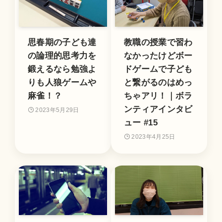
思春期の子ども達
教職の授業で習わ
の論理的思考力を
なかったけどボー
鍛えるなら勉強よ
ドゲームで子ども
りも人狼ゲームや
と繋がるのはめっ
麻雀！？
ちゃアリ！｜ボラ
ンティアインタビ
2023年5月29日
ュー #15
2023年4月25日