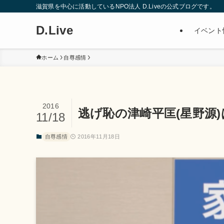
滋賀県を中心に活動しているNPO法人 D.Liveの公式ブログです。
D.Live
イベント
ホーム
自尊感情
2016
逃げ恥の津崎平匡(星野源
11/18
自尊感情
2016年11月18日