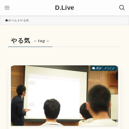
D.Live
ホーム
やる気
やる気
– tag –
講演・イベント